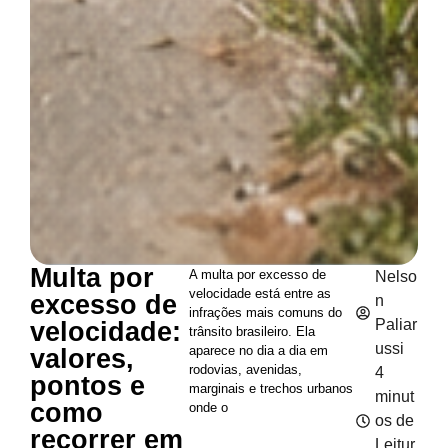
Multa por
A multa por excesso de
Nelso
velocidade está entre as
excesso de
n
infrações mais comuns do
Paliar
velocidade:
trânsito brasileiro. Ela
ussi
aparece no dia a dia em
valores,
rodovias, avenidas,
4
pontos e
marginais e trechos urbanos
minut
como
onde o
os de
recorrer em
Leitur