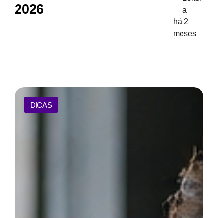
2026
a
há 2
meses
DICAS