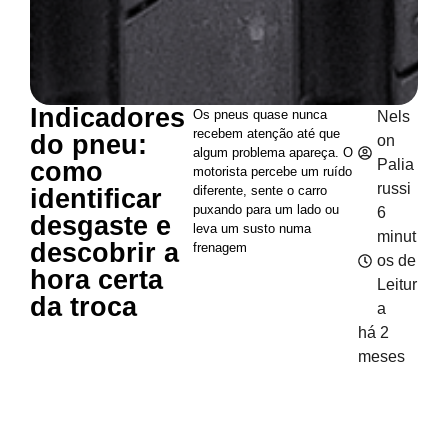
Indicadores
Os pneus quase nunca
Nels
recebem atenção até que
do pneu:
on
algum problema apareça. O
Palia
como
motorista percebe um ruído
russi
diferente, sente o carro
identificar
puxando para um lado ou
6
desgaste e
leva um susto numa
minut
descobrir a
frenagem
os de
hora certa
Leitur
da troca
a
há 2
meses