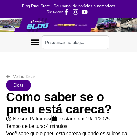
Blog PneuStore - Seu portal de notícias automotivas
Siga-nos:
Voltar
/
Dicas
Dicas
Como saber se o
pneu está careca?
Nelson Paliarussi
Postado em
19/11/2025
Tempo de Leitura:
4
minutos
Você sabe que o pneu está careca quando os sulcos da