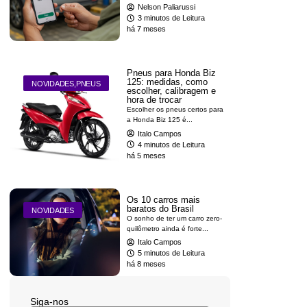
Nelson Paliarussi
3 minutos de Leitura
há 7 meses
Pneus para Honda Biz
125: medidas, como
NOVIDADES
,
PNEUS
escolher, calibragem e
hora de trocar
Escolher os pneus certos para
a Honda Biz 125 é...
Italo Campos
4 minutos de Leitura
há 5 meses
Os 10 carros mais
baratos do Brasil
NOVIDADES
O sonho de ter um carro zero-
quilômetro ainda é forte...
Italo Campos
5 minutos de Leitura
há 8 meses
Siga-nos