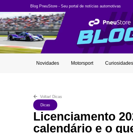
Blog PneuStore - Seu portal de notícias automotivas
Novidades
Motorsport
Curiosidade
Voltar
/
Dicas
Dicas
Licenciamento 20
calendário e o qu