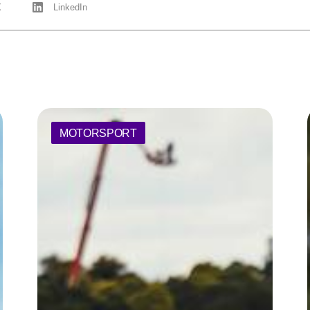
X
LinkedIn
MOTORSPORT