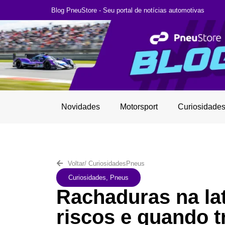
Blog PneuStore - Seu portal de notícias automotivas
Novidades
Motorsport
Curiosidade
Voltar
/
Curiosidades
Pneus
Curiosidades
,
Pneus
Rachaduras na lat
riscos e quando t