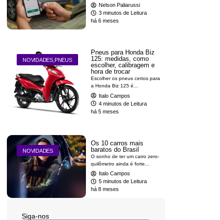
Nelson Paliarussi
3 minutos de Leitura
há 6 meses
Pneus para Honda Biz
125: medidas, como
NOVIDADES
,
PNEUS
escolher, calibragem e
hora de trocar
Escolher os pneus certos para
a Honda Biz 125 é...
Italo Campos
4 minutos de Leitura
há 5 meses
Os 10 carros mais
baratos do Brasil
NOVIDADES
O sonho de ter um carro zero-
quilômetro ainda é forte...
Italo Campos
5 minutos de Leitura
há 8 meses
Siga-nos