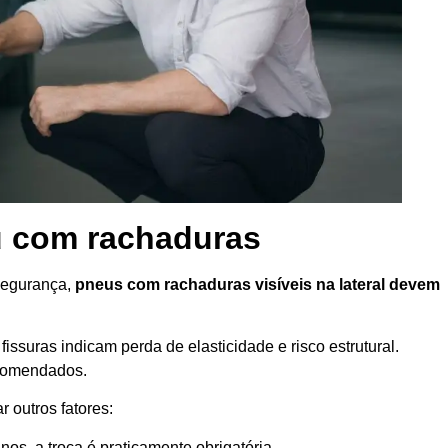
u com rachaduras
segurança,
pneus com rachaduras visíveis na lateral devem
ssuras indicam perda de elasticidade e risco estrutural.
ecomendados.
 outros fatores:
nos, a troca é praticamente obrigatória.