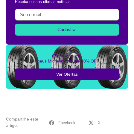
Receba nossas últimas notícias
Cadastrar
Oferta Especial
Pneus Michelin com até 40% OFF
Ver Ofertas
Compartilhe este
Facebook
X
artigo: