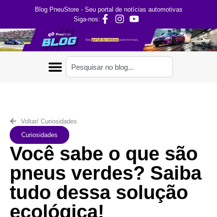
Blog PneuStore - Seu portal de notícias automotivas
Siga-nos:
Voltar
/
Curiosidades
Curiosidades
Você sabe o que são
pneus verdes? Saiba
tudo dessa solução
ecológica!