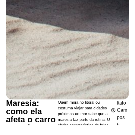
Maresia:
Quem mora no litoral ou
Italo
costuma viajar para cidades
como ela
Cam
próximas ao mar sabe que a
pos
afeta o carro
maresia faz parte da rotina. O
6
cheiro característico da brisa
e quais
marítima pode ser agradável,
minut