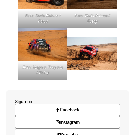
Foto: Duda Bairros /
Foto: Duda Bairros /
Fotop
Fotop
Foto: Magnus Torquato
/ Fotop
Siga-nos
Facebook
Instagram
Youtube