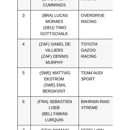
CUMMINGS
3
(BRA) LUCAS
OVERDRIVE
25H 14′
MORAES
RACING
07”
(DEU) TIMO
GOTTSCHALK
4
(ZAF) GINIEL DE
TOYOTA
25H 45′
VILLIERS
GAZOO
26”
(ZAF) DENNIS
RACING
MURPHY
5
(SWE) MATTIAS
TEAM AUDI
25H 47′
EKSTROM
SPORT
43”
(SWE) EMIL
BERGKVIST
6
(FRA) SEBASTIEN
BAHRAIN RAID
25H 57′
LOEB
XTREME
58”
(BEL) FABIAN
LURQUIN