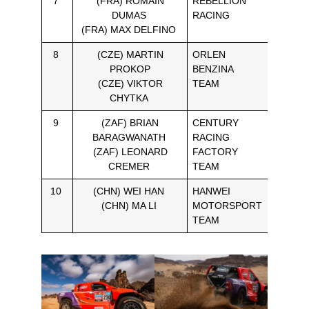
7
(FRA) ROMAIN
REBELLION
26H 13′
DUMAS
RACING
55”
(FRA) MAX DELFINO
8
(CZE) MARTIN
ORLEN
26H 14′
PROKOP
BENZINA
18”
(CZE) VIKTOR
TEAM
CHYTKA
9
(ZAF) BRIAN
CENTURY
26H 21′
BARAGWANATH
RACING
21”
(ZAF) LEONARD
FACTORY
CREMER
TEAM
10
(CHN) WEI HAN
HANWEI
26H 50′
(CHN) MA LI
MOTORSPORT
15”
TEAM