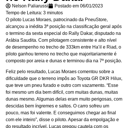
Nelson Paliarussi
Postado em
06/01/2023
Tempo de Leitura:
3
minutos
O piloto Lucas Moraes, patrocinado da PneuStore,
alcançou a inédita 3ª posição na classificação geral após
o termino da sexta especial do Rally Dakar, disputado na
Arábia Saudita. Com pilotagem consistente e alto nível
de desempenho no trecho de 333km entre Ha’il e Riad, o
piloto ganhou terreno no trecho que majoritariamente é
composto por areia e dunas e terminou dia na 7ª posição.
Feliz pelo resultado, Lucas Moraes comentou sobre a
dificuldade que o terreno impôs ao Toyota GR DKR Hilux,
que teve um pneu furado e outro com vazamento. “Esse
foi mesmo um dia bem difícil, com muitas dunas, muitas
dunas mesmo. Algumas delas eram muito perigosas, com
descidas bem íngremes e saltos. O carro sofreu um
pouco, mas foi valente. E conseguimos chegar ao final
com ele inteiro”, disse o piloto. Apesar da empolgação e
do resultado incrível, Lucas pregou cautela com os