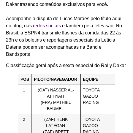
Dakar trazendo conteúdos exclusivos para você.
Acompanhe a disputa de Lucas Moraes pelo título aqui
no blog, nas
redes sociais
e também pela televisão. No
Brasil, a ESPN4 transmite flashes da corrida das 22 às
23h e os boletins e reportagens especiais da Letícia
Datena podem ser acompanhadas na Band e
Bandsports
Classificação geral após a sexta especial do Rally Dakar
POS
PILOTO/NAVEGADOR
EQUIPE
TEMP
1
(QAT) NASSER AL-
TOYOTA
24H 00′
ATTIYAH
GAZOO
48”
(FRA) MATHIEU
RACING
BAUMEL
2
(ZAF) HENK
TOYOTA
25H 07′
LATEGAN
GAZOO
38”
(ZAF) BRETT
RACING