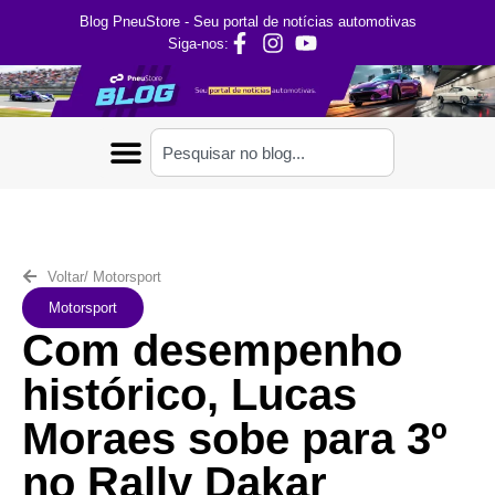
Blog PneuStore - Seu portal de notícias automotivas
Siga-nos:
Voltar
/
Motorsport
Motorsport
Com desempenho
histórico, Lucas
Moraes sobe para 3º
no Rally Dakar