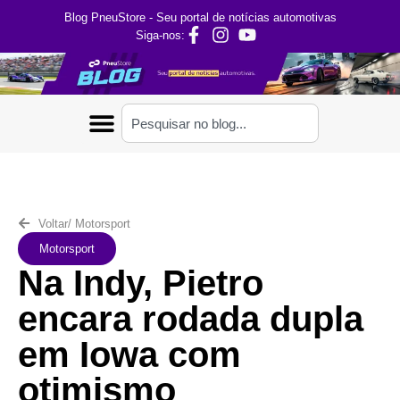
Blog PneuStore - Seu portal de notícias automotivas
Siga-nos:
Voltar
/
Motorsport
Motorsport
Na Indy, Pietro
encara rodada dupla
em Iowa com
otimismo