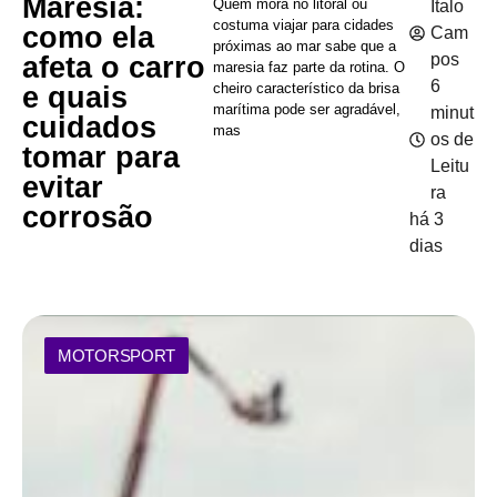
Maresia:
Quem mora no litoral ou
Italo
costuma viajar para cidades
como ela
Cam
próximas ao mar sabe que a
pos
afeta o carro
maresia faz parte da rotina. O
6
cheiro característico da brisa
e quais
marítima pode ser agradável,
minut
cuidados
mas
os de
tomar para
Leitu
evitar
ra
corrosão
há 3
dias
MOTORSPORT