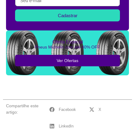
Cadastrar
Oferta Especial
Pneus Michelin com até 40% OFF
Ver Ofertas
Compartilhe este
Facebook
X
artigo:
LinkedIn