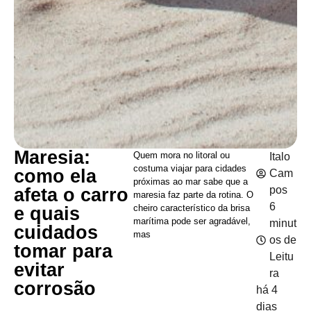
Maresia:
Quem mora no litoral ou
Italo
costuma viajar para cidades
como ela
Cam
próximas ao mar sabe que a
pos
afeta o carro
maresia faz parte da rotina. O
6
cheiro característico da brisa
e quais
marítima pode ser agradável,
minut
cuidados
mas
os de
tomar para
Leitu
evitar
ra
corrosão
há 4
dias