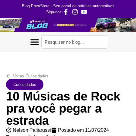
Blog PneuStore - Seu portal de notícias automotivas
Siga-nos:
Voltar
/
Curiosidades
Curiosidades
10 Músicas de Rock
pra você pegar a
estrada
Nelson Paliarussi
Postado em
11/07/2024