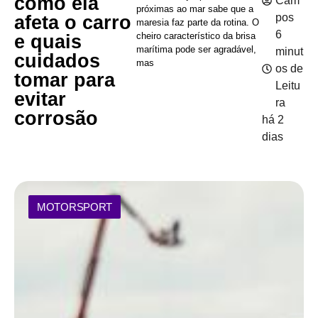
como ela
Cam
próximas ao mar sabe que a
pos
afeta o carro
maresia faz parte da rotina. O
6
cheiro característico da brisa
e quais
marítima pode ser agradável,
minut
cuidados
mas
os de
tomar para
Leitu
evitar
ra
corrosão
há 2
dias
MOTORSPORT