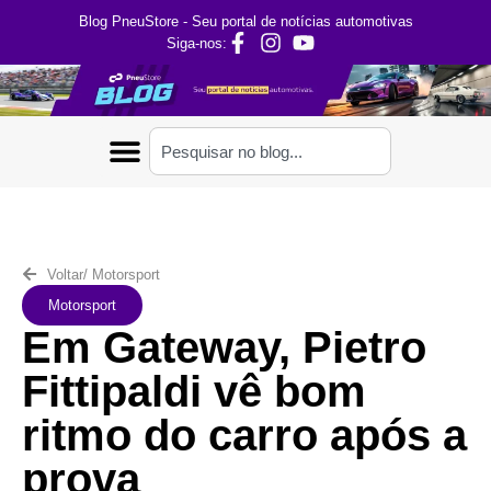
Blog PneuStore - Seu portal de notícias automotivas
Siga-nos:
Voltar
/
Motorsport
Motorsport
Em Gateway, Pietro
Fittipaldi vê bom
ritmo do carro após a
prova