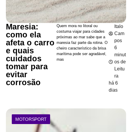
Maresia:
Quem mora no litoral ou
Italo
costuma viajar para cidades
como ela
Cam
próximas ao mar sabe que a
pos
afeta o carro
maresia faz parte da rotina. O
6
cheiro característico da brisa
e quais
marítima pode ser agradável,
minut
cuidados
mas
os de
tomar para
Leitu
evitar
ra
corrosão
há 6
dias
MOTORSPORT