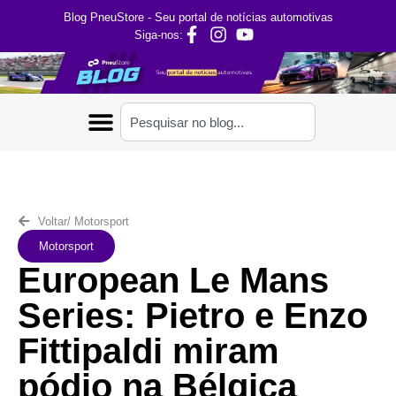
Blog PneuStore - Seu portal de notícias automotivas
Siga-nos:
Voltar
/
Motorsport
Motorsport
European Le Mans
Series: Pietro e Enzo
Fittipaldi miram
pódio na Bélgica