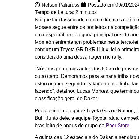
Nelson Paliarussi
Postado em
09/01/202
Tempo de Leitura:
2
minutos
No que foi classificado como o dia mais caóti
Moraes segue entre os ponteiros na competição.
uma especial na categoria principal nos 46 an
Monleón enfrentaram problemas nesta terça-fe
conduz um Toyota GR DKR Hilux, foi o primeiro a 
considerado uma desvantagem no rally.
“Nós nos perdemos antes dos 60km de prova e 
outro carro. Demoramos para achar a trilha nov
estou no meu segundo Dakar e nunca tinha larg
fazendo”, detalhou Lucas Moraes, que terminou
classificação geral do Dakar.
Piloto oficial da equipe Toyota Gazoo Racing
Bull. Junto dele, a equipe Toyota, atual camp
brasileira de pneus do grupo da
PneuStore
.
A quinta das 12 especiais do Dakar, a ser disput