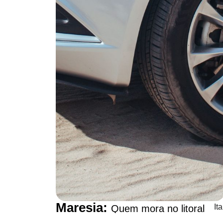
Maresia:
Ita
Quem mora no litoral
como
o