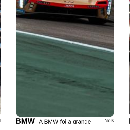
BMW
l
Nels
A BMW foi a grande
brilha
on