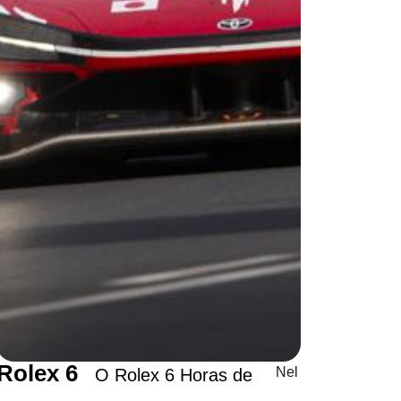
Rolex 6
Nel
O Rolex 6 Horas de
Horas
son