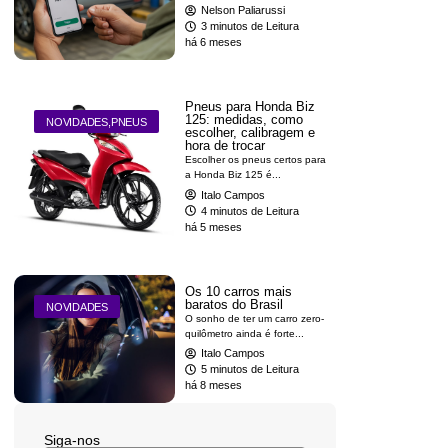
Nelson Paliarussi
3 minutos de Leitura
há 6 meses
Pneus para Honda Biz
125: medidas, como
NOVIDADES
,
PNEUS
escolher, calibragem e
hora de trocar
Escolher os pneus certos para
a Honda Biz 125 é...
Italo Campos
4 minutos de Leitura
há 5 meses
Os 10 carros mais
baratos do Brasil
NOVIDADES
O sonho de ter um carro zero-
quilômetro ainda é forte...
Italo Campos
5 minutos de Leitura
há 8 meses
Siga-nos