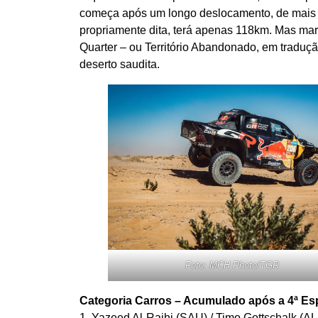
começa após um longo deslocamento, de mais d
propriamente dita, terá apenas 118km. Mas ma
Quarter – ou Território Abandonado, em tradu
deserto saudita.
Foto: MCH Photo/TGR
Categoria Carros – Acumulado após a 4ª Es
1. Yazeed Al-Rajhi (SAU) / Timo Gottschalk (A