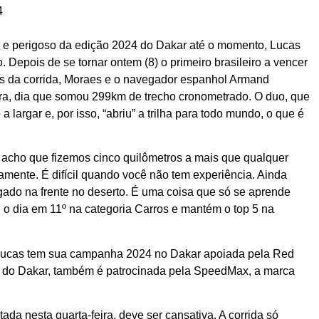
4
co e perigoso da edição 2024 do Dakar até o momento, Lucas
 Depois de se tornar ontem (8) o primeiro brasileiro a vencer
os da corrida, Moraes e o navegador espanhol Armand
ira, dia que somou 299km de trecho cronometrado. O duo, que
largar e, por isso, “abriu” a trilha para todo mundo, o que é
acho que fizemos cinco quilômetros a mais que qualquer
amente. É difícil quando você não tem experiência. Ainda
ado na frente no deserto. É uma coisa que só se aprende
 o dia em 11º na categoria Carros e mantém o top 5 na
, Lucas tem sua campanha 2024 no Dakar apoiada pela Red
eã do Dakar, também é patrocinada pela SpeedMax, a marca
ada nesta quarta-feira, deve ser cansativa. A corrida só