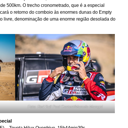
e 500km. O trecho cronometrado, que é a especial
rcará o retorno do comboio às enormes dunas do Empty
ção livre, denominação de uma enorme região desolada do
Foto: Red Bull Pool Content/Marcelo Maragni
pecial
LE) – Toyota Hilux Overdrive, 15h44min39s