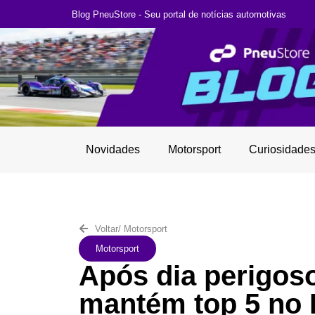
Blog PneuStore - Seu portal de notícias automotivas
Novidades
Motorsport
Curiosidade
Voltar
/
Motorsport
Motorsport
Após dia perigos
mantém top 5 no 