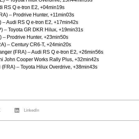
di RS Q e-tron E2, +04min19s
FRA) – Prodrive Hunter, +11min03s
E) – Audi RS Q e-tron E2, +17min42s
P) – Toyota GR DKR Hilux, +19min31s
) – Prodrive Hunter, +23min50s
FRA) – Century CR6-T, +24min20s
anger (FRA) – Audi RS Q e-tron E2, +26min56s
Mini John Cooper Works Rally Plus, +32min42s
i (FRA) – Toyota Hilux Overdrive, +38min43s
X
LinkedIn