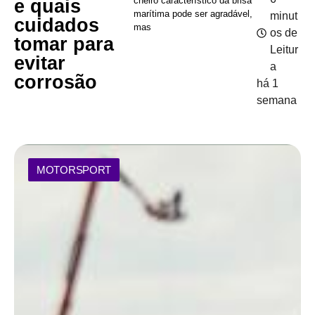
cheiro característico da brisa
e quais
marítima pode ser agradável,
minut
cuidados
mas
os de
tomar para
Leitur
evitar
a
corrosão
há 1
semana
MOTORSPORT