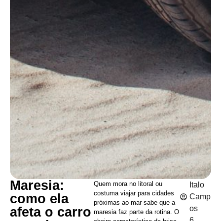
Maresia:
Quem mora no litoral ou
Italo
costuma viajar para cidades
como ela
Camp
próximas ao mar sabe que a
os
afeta o carro
maresia faz parte da rotina. O
6