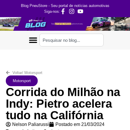
Blog PneuStore - Seu portal de notícias automotivas
Siga-nos:
Voltar
/
Motorsport
Motorsport
Corrida do Milhão na
Indy: Pietro acelera
tudo na Califórnia
Nelson Paliarussi
Postado em
21/03/2024