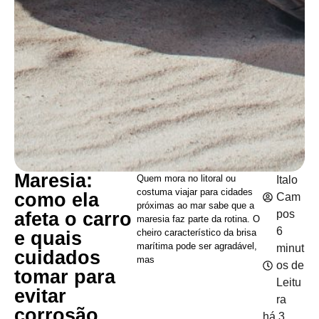
Maresia:
Quem mora no litoral ou
Italo
costuma viajar para cidades
como ela
Cam
próximas ao mar sabe que a
pos
afeta o carro
maresia faz parte da rotina. O
6
cheiro característico da brisa
e quais
marítima pode ser agradável,
minut
cuidados
mas
os de
tomar para
Leitu
evitar
ra
corrosão
há 3