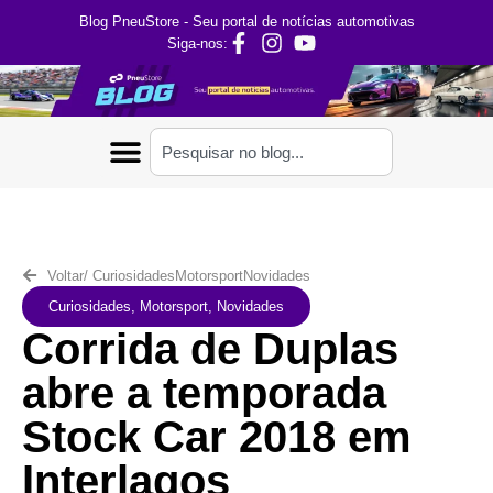
Blog PneuStore - Seu portal de notícias automotivas
Siga-nos:
Voltar
/
Curiosidades
Motorsport
Novidades
Curiosidades
,
Motorsport
,
Novidades
Corrida de Duplas
abre a temporada
Stock Car 2018 em
Interlagos