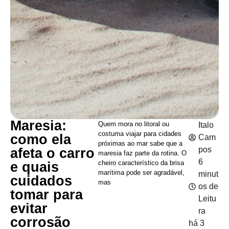
Maresia:
Quem mora no litoral ou
Italo
costuma viajar para cidades
como ela
Cam
próximas ao mar sabe que a
pos
afeta o carro
maresia faz parte da rotina. O
6
cheiro característico da brisa
e quais
marítima pode ser agradável,
minut
cuidados
mas
os de
tomar para
Leitu
evitar
ra
corrosão
há 3