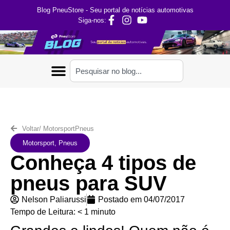
Blog PneuStore - Seu portal de notícias automotivas
Siga-nos:
Voltar
/
Motorsport
Pneus
Motorsport
,
Pneus
Conheça 4 tipos de
pneus para SUV
Nelson Paliarussi
Postado em
04/07/2017
Tempo de Leitura:
< 1
minuto