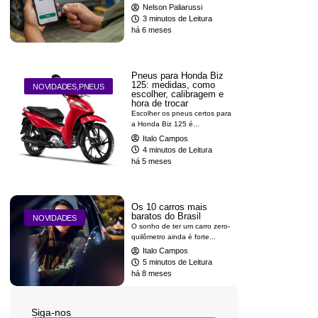
Nelson Paliarussi
3 minutos de Leitura
há 6 meses
Pneus para Honda Biz
125: medidas, como
NOVIDADES
,
PNEUS
escolher, calibragem e
hora de trocar
Escolher os pneus certos para
a Honda Biz 125 é...
Italo Campos
4 minutos de Leitura
há 5 meses
Os 10 carros mais
baratos do Brasil
NOVIDADES
O sonho de ter um carro zero-
quilômetro ainda é forte...
Italo Campos
5 minutos de Leitura
há 8 meses
Siga-nos