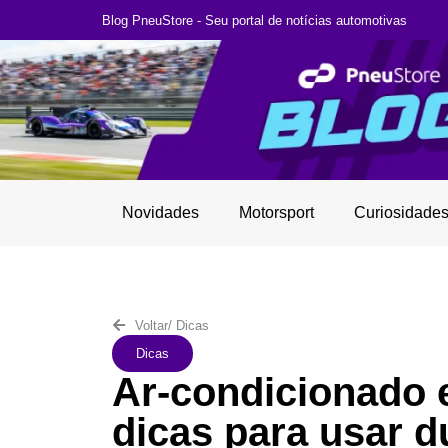
Blog PneuStore - Seu portal de notícias automotivas
Novidades
Motorsport
Curiosidade
Voltar
/
Dicas
Dicas
Ar-condicionado 
dicas para usar d