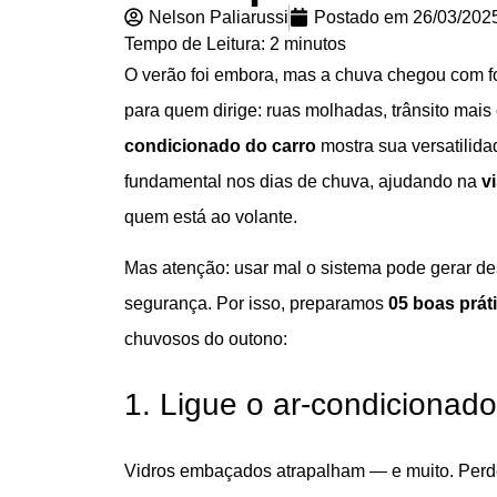
Nelson Paliarussi
Postado em
26/03/202
Tempo de Leitura:
2
minutos
O verão foi embora, mas a chuva chegou com f
para quem dirige: ruas molhadas, trânsito mai
condicionado do carro
mostra sua versatilidad
fundamental nos dias de chuva, ajudando na
v
quem está ao volante.
Mas atenção: usar mal o sistema pode gerar des
segurança. Por isso, preparamos
05 boas prát
chuvosos do outono:
1. Ligue o ar-condicionad
Vidros embaçados atrapalham — e muito. Perde