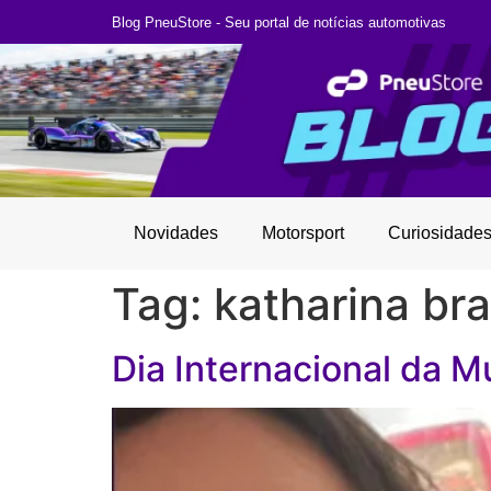
Blog PneuStore - Seu portal de notícias automotivas
Novidades
Motorsport
Curiosidade
Tag:
katharina bra
Dia Internacional da M