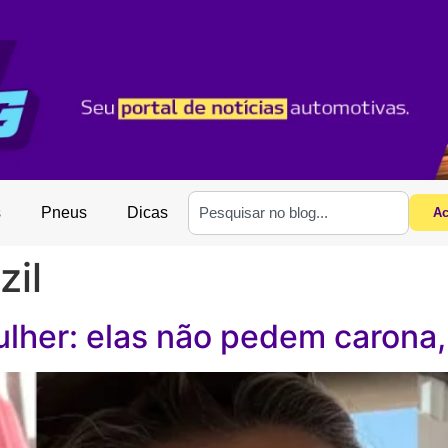
s
Pneus
Dicas
Ac
zil
ulher: elas não pedem carona,