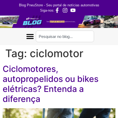
Blog PneuStore - Seu portal de notícias automotivas
Siga-nos:
Tag:
ciclomotor
Ciclomotores,
autopropelidos ou bikes
elétricas? Entenda a
diferença