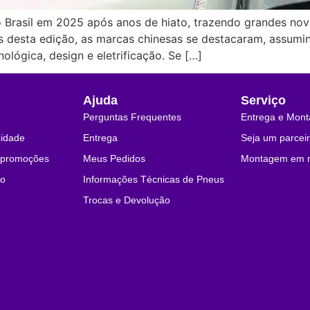
 Brasil em 2025 após anos de hiato, trazendo grandes no
s desta edição, as marcas chinesas se destacaram, assumi
lógica, design e eletrificação. Se […]
Ajuda
Serviço
Perguntas Frequentes
Entrega e Mon
cidade
Entrega
Seja um parceir
e promoções
Meus Pedidos
Montagem em n
co
Informações Técnicas de Pneus
Trocas e Devolução