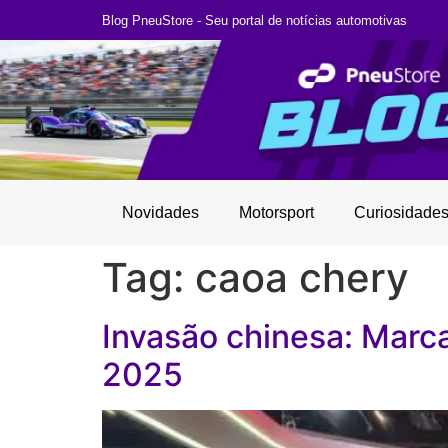
Blog PneuStore - Seu portal de notícias automotivas
Novidades
Motorsport
Curiosidade
Tag:
caoa chery
Invasão chinesa: Mar
2025