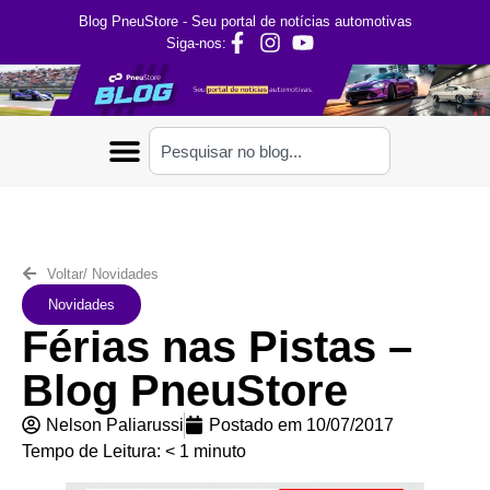
Blog PneuStore - Seu portal de notícias automotivas
Siga-nos:
Voltar
/
Novidades
Novidades
Férias nas Pistas –
Blog PneuStore
Nelson Paliarussi
Postado em
10/07/2017
Tempo de Leitura:
< 1
minuto