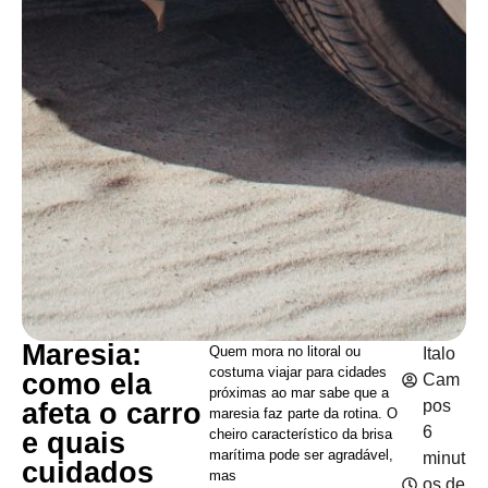
Maresia:
Quem mora no litoral ou
Italo
costuma viajar para cidades
como ela
Cam
próximas ao mar sabe que a
pos
afeta o carro
maresia faz parte da rotina. O
6
cheiro característico da brisa
e quais
marítima pode ser agradável,
minut
cuidados
mas
os de