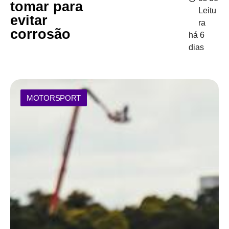
tomar para
Leitu
evitar
ra
corrosão
há 6
dias
MOTORSPORT