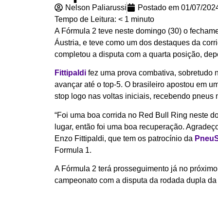
Nelson Paliarussi
Postado em
01/07/202
Tempo de Leitura:
< 1
minuto
A Fórmula 2 teve neste domingo (30) o fecham
Áustria, e teve como um dos destaques da corrid
completou a disputa com a quarta posição, depo
Fittipaldi
fez uma prova combativa, sobretudo 
avançar até o top-5. O brasileiro apostou em u
stop logo nas voltas iniciais, recebendo pneus 
“Foi uma boa corrida no Red Bull Ring neste d
lugar, então foi uma boa recuperação. Agradeço
Enzo Fittipaldi, que tem os patrocínio da
PneuS
Formula 1.
A Fórmula 2 terá prosseguimento já no próxim
campeonato com a disputa da rodada dupla da I