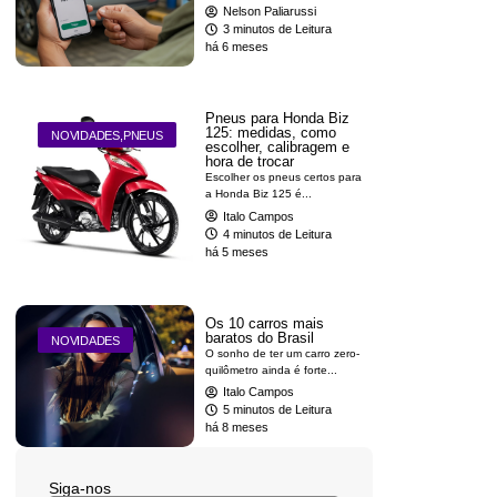
Nelson Paliarussi
3 minutos de Leitura
há 6 meses
Pneus para Honda Biz
125: medidas, como
NOVIDADES
,
PNEUS
escolher, calibragem e
hora de trocar
Escolher os pneus certos para
a Honda Biz 125 é...
Italo Campos
4 minutos de Leitura
há 5 meses
Os 10 carros mais
baratos do Brasil
NOVIDADES
O sonho de ter um carro zero-
quilômetro ainda é forte...
Italo Campos
5 minutos de Leitura
há 8 meses
Siga-nos