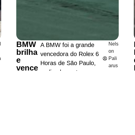
BMW
l
Nels
A BMW foi a grande
brilha
on
vencedora do Rolex 6
e
a
Pali
Horas de São Paulo,
arus
vence
realizado neste
o
si
o Role
5
domingo (12), no
x 6
min
Horas
Autódromo de
utos
de
Interlagos. A disputa
u
de
São
foi intensa e
s
Leit
Paulo
e
ura
emocionante desde as
e
há 3
primeiras
seman