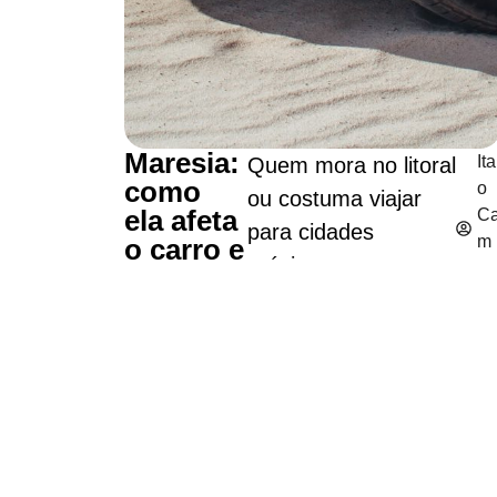
Maresia:
Ita
Quem mora no litoral
como
o
ou costuma viajar
ela afeta
C
para cidades
m
o carro e
próximas ao mar
p
quais
s
sabe que a maresia
cuidado
6
s tomar
faz parte da rotina.
mi
para
O cheiro
n
evitar
característico da
to
corrosão
d
brisa marítima pode
L
ser agradável, mas
itu