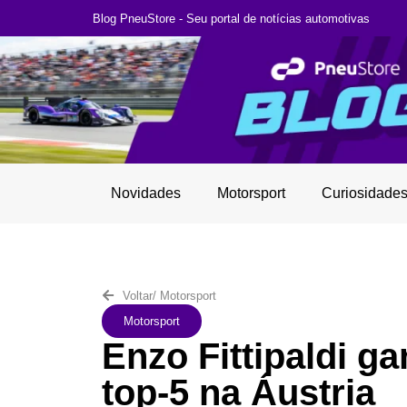
Blog PneuStore - Seu portal de notícias automotivas
Novidades
Motorsport
Curiosidade
Voltar
/
Motorsport
Motorsport
Enzo Fittipaldi g
top-5 na Áustria